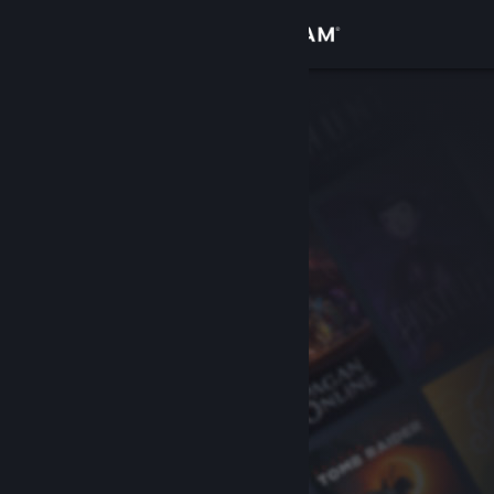
Log på
Butik
Fællesskab
Om
Support
Skift sprog
Hent Steam-mobilappen
Vis desktop-webside