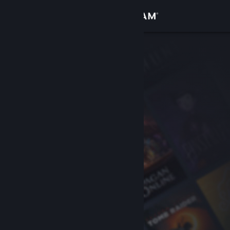
Log på
Butik
Fællesskab
Om
Support
Skift sprog
Hent Steam-mobilappen
Vis desktop-webside