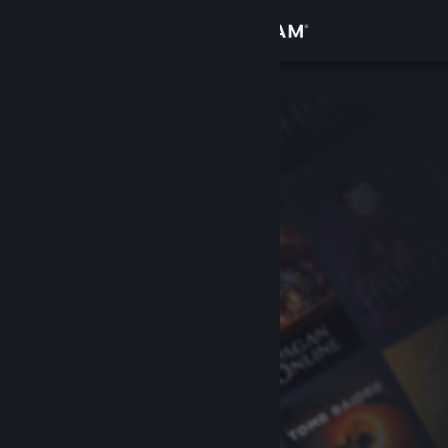
Log på
Butik
Fællesskab
Om
Support
Skift sprog
Hent Steam-mobilappen
Vis desktop-webside