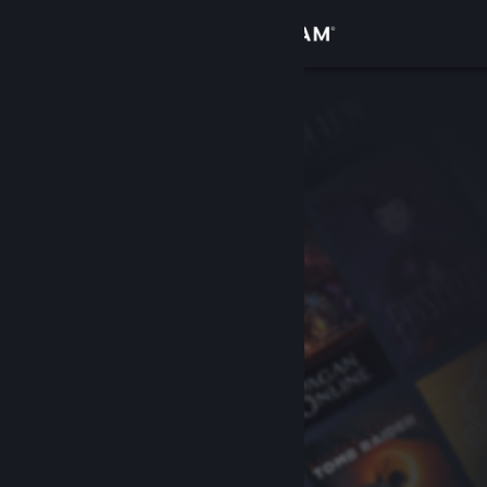
Log på
Butik
Fællesskab
Om
Support
Skift sprog
Hent Steam-mobilappen
Vis desktop-webside