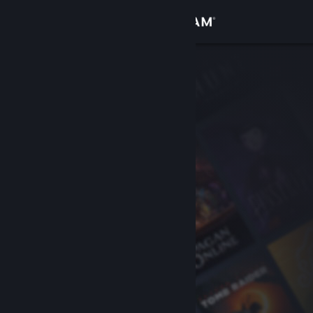
Log på
Butik
Fællesskab
Om
Support
Skift sprog
Hent Steam-mobilappen
Vis desktop-webside