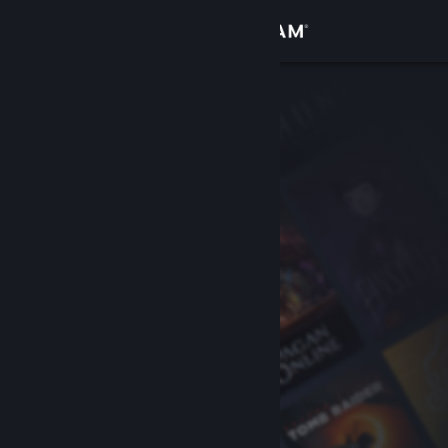
Log på
Butik
Fællesskab
Om
Support
Skift sprog
Hent Steam-mobilappen
Vis desktop-webside