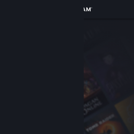
Log på
Butik
Fællesskab
Om
Support
Skift sprog
Hent Steam-mobilappen
Vis desktop-webside