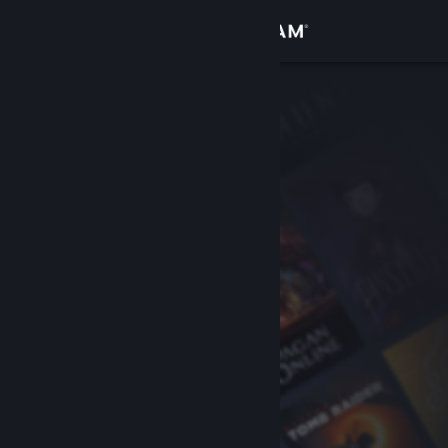
Log på
Butik
Fællesskab
Om
Support
Skift sprog
Hent Steam-mobilappen
Vis desktop-webside