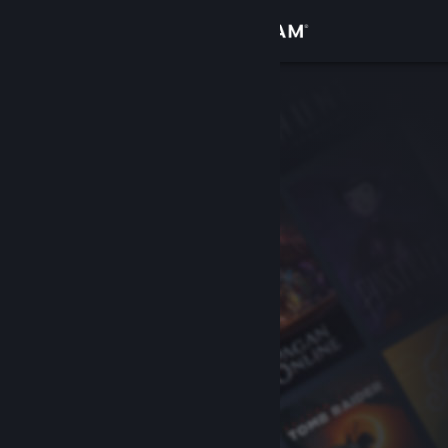
Log på
Butik
Fællesskab
Om
Support
Skift sprog
Hent Steam-mobilappen
Vis desktop-webside