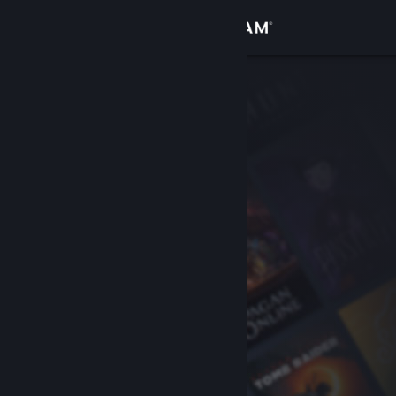
Log på
Butik
Fællesskab
Om
Support
Skift sprog
Hent Steam-mobilappen
Vis desktop-webside