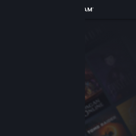
Log på
Butik
Fællesskab
Om
Support
Skift sprog
Hent Steam-mobilappen
Vis desktop-webside