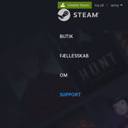
Installer Steam
log på
|
sprog
BUTIK
FÆLLESSKAB
OM
SUPPORT