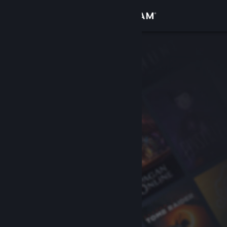
Log på
Butik
Fællesskab
Om
Support
Skift sprog
Hent Steam-mobilappen
Vis desktop-webside