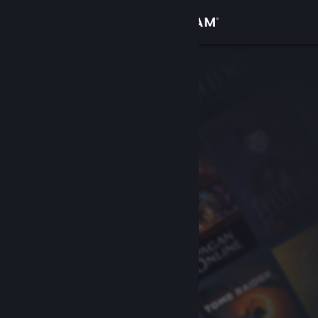
Log på
Butik
Fællesskab
Om
Support
Skift sprog
Hent Steam-mobilappen
Vis desktop-webside