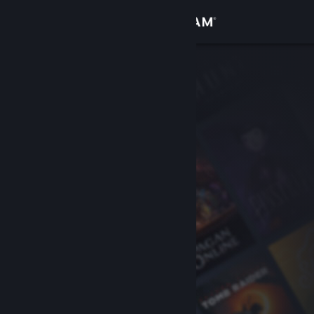
Log på
Butik
Fællesskab
Om
Support
Skift sprog
Hent Steam-mobilappen
Vis desktop-webside