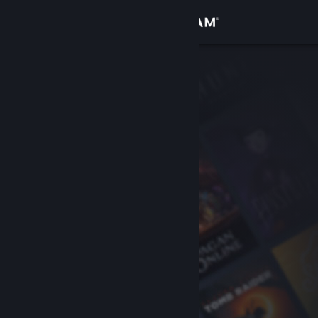
Log på
Butik
Fællesskab
Om
Support
Skift sprog
Hent Steam-mobilappen
Vis desktop-webside