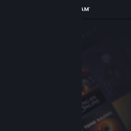
Log på
Butik
Fællesskab
Om
Support
Skift sprog
Hent Steam-mobilappen
Vis desktop-webside