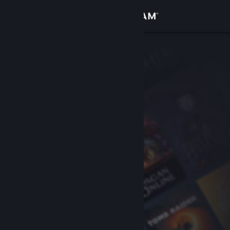
Log på
Butik
Fællesskab
Om
Support
Skift sprog
Hent Steam-mobilappen
Vis desktop-webside