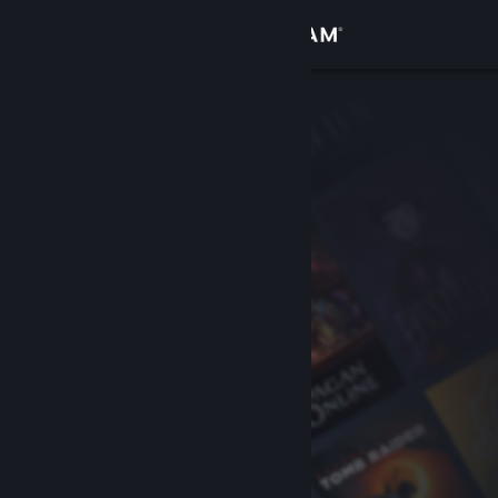
Log på
Butik
Fællesskab
Om
Support
Skift sprog
Hent Steam-mobilappen
Vis desktop-webside