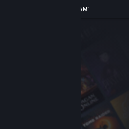
Log på
Butik
Fællesskab
Om
Support
Skift sprog
Hent Steam-mobilappen
Vis desktop-webside