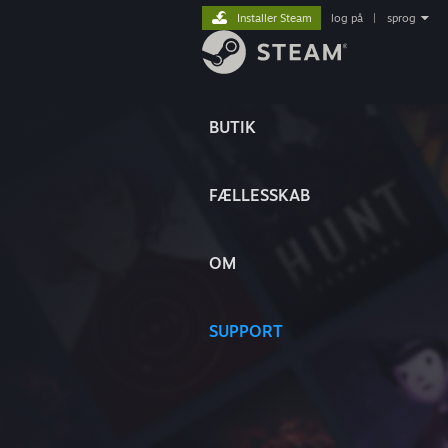
Installer Steam
log på
|
sprog
BUTIK
FÆLLESSKAB
OM
SUPPORT