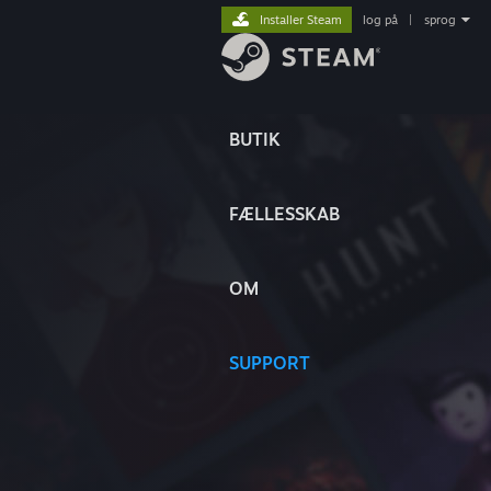
Installer Steam
log på
|
sprog
BUTIK
FÆLLESSKAB
OM
SUPPORT