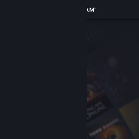
Log på
Butik
Fællesskab
Om
Support
Skift sprog
Hent Steam-mobilappen
Vis desktop-webside