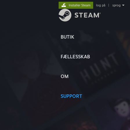
Installer Steam
log på
|
sprog
BUTIK
FÆLLESSKAB
OM
SUPPORT