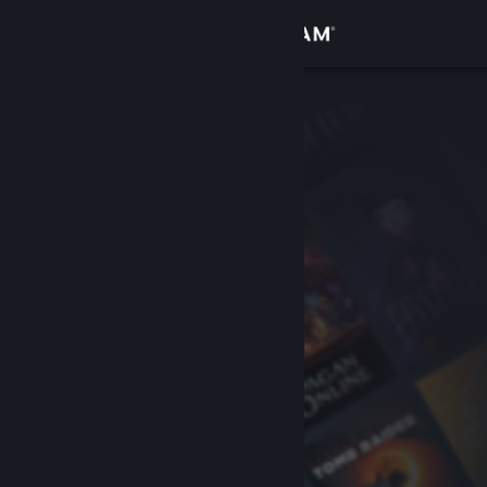
Log på
Butik
Fællesskab
Om
Support
Skift sprog
Hent Steam-mobilappen
Vis desktop-webside