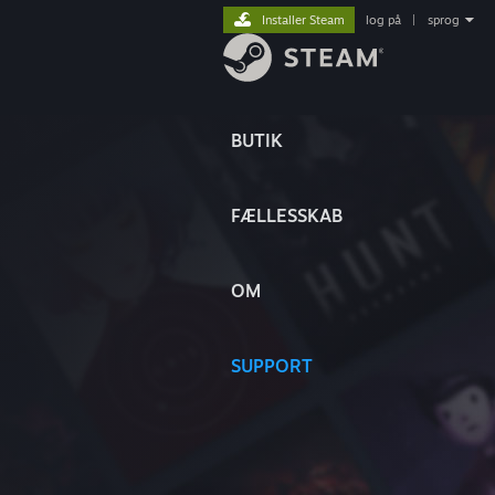
Installer Steam
log på
|
sprog
BUTIK
FÆLLESSKAB
OM
SUPPORT