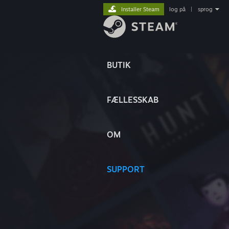
Installer Steam
log på
|
sprog
BUTIK
FÆLLESSKAB
OM
SUPPORT