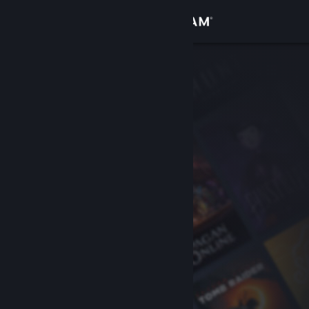
Log på
Butik
Fællesskab
Om
Support
Skift sprog
Hent Steam-mobilappen
Vis desktop-webside