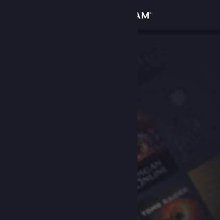
Log på
Butik
Fællesskab
Om
Support
Skift sprog
Hent Steam-mobilappen
Vis desktop-webside