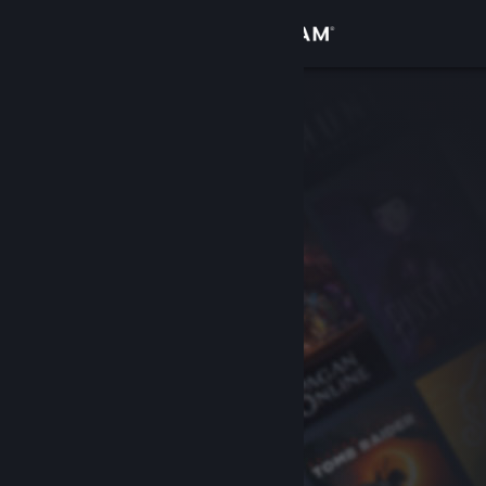
Log på
Butik
Fællesskab
Om
Support
Skift sprog
Hent Steam-mobilappen
Vis desktop-webside