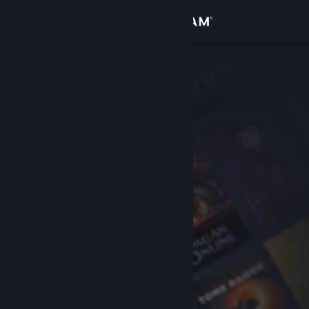
Log på
Butik
Fællesskab
Om
Support
Skift sprog
Hent Steam-mobilappen
Vis desktop-webside