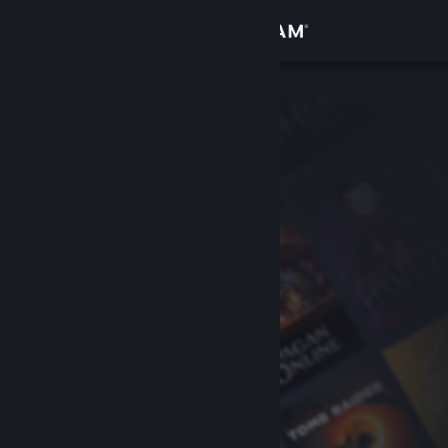
Log på
Butik
Fællesskab
Om
Support
Skift sprog
Hent Steam-mobilappen
Vis desktop-webside