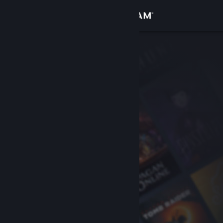
Log på
Butik
Fællesskab
Om
Support
Skift sprog
Hent Steam-mobilappen
Vis desktop-webside