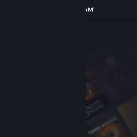
Log på
Butik
Fællesskab
Om
Support
Skift sprog
Hent Steam-mobilappen
Vis desktop-webside