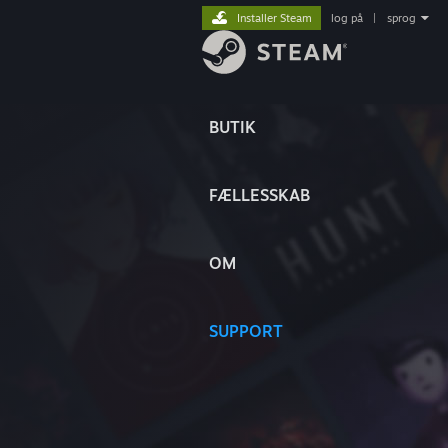
Installer Steam
log på
|
sprog
BUTIK
FÆLLESSKAB
OM
SUPPORT