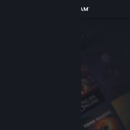
Log på
Butik
Fællesskab
Om
Support
Skift sprog
Hent Steam-mobilappen
Vis desktop-webside