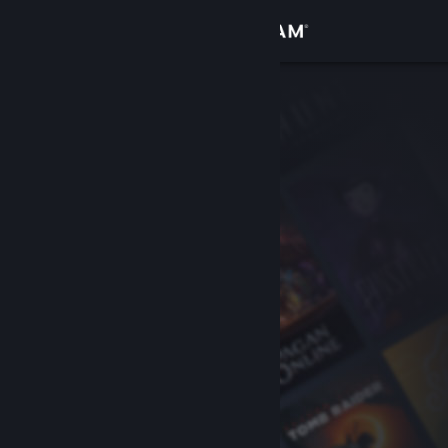
Log på
Butik
Fællesskab
Om
Support
Skift sprog
Hent Steam-mobilappen
Vis desktop-webside