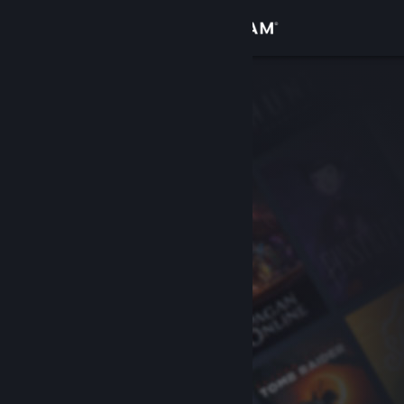
Log på
Butik
Fællesskab
Om
Support
Skift sprog
Hent Steam-mobilappen
Vis desktop-webside