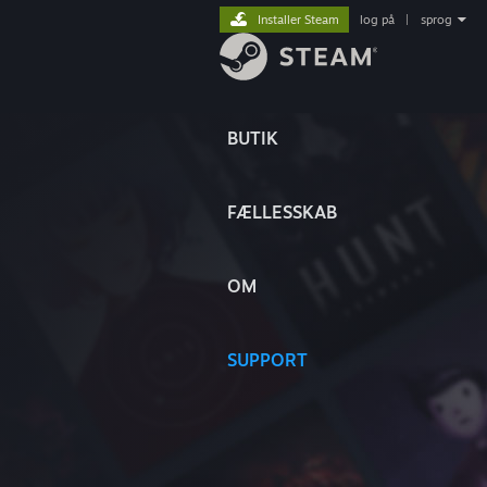
Installer Steam
log på
|
sprog
BUTIK
FÆLLESSKAB
OM
SUPPORT