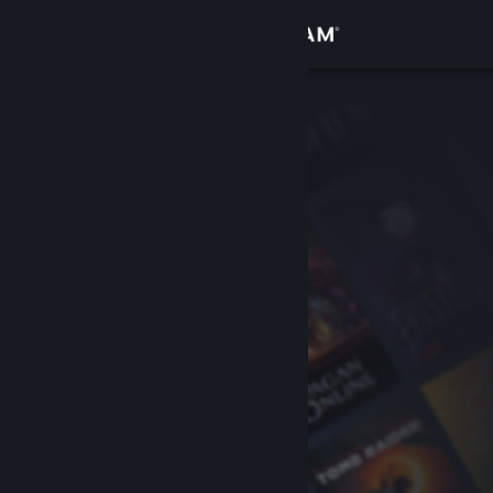
Log på
Butik
Fællesskab
Om
Support
Skift sprog
Hent Steam-mobilappen
Vis desktop-webside