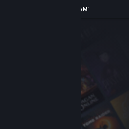
Log på
Butik
Fællesskab
Om
Support
Skift sprog
Hent Steam-mobilappen
Vis desktop-webside