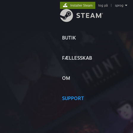
Installer Steam
log på
|
sprog
BUTIK
FÆLLESSKAB
OM
SUPPORT