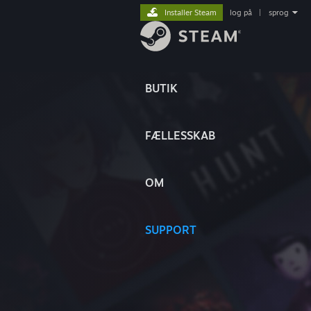
Installer Steam
log på
|
sprog
BUTIK
FÆLLESSKAB
OM
SUPPORT