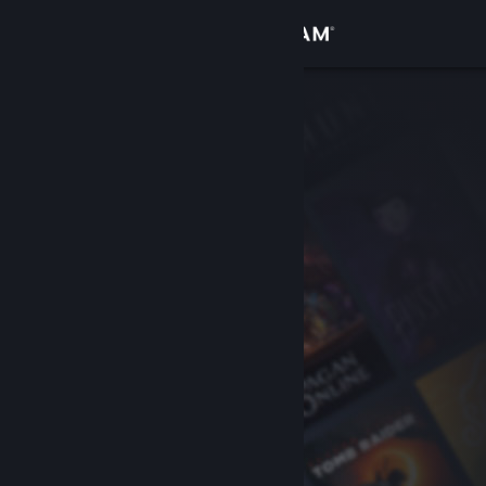
Log på
Butik
Fællesskab
Om
Support
Skift sprog
Hent Steam-mobilappen
Vis desktop-webside