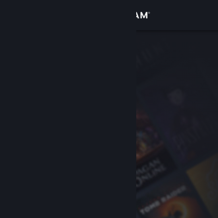
Log på
Butik
Fællesskab
Om
Support
Skift sprog
Hent Steam-mobilappen
Vis desktop-webside