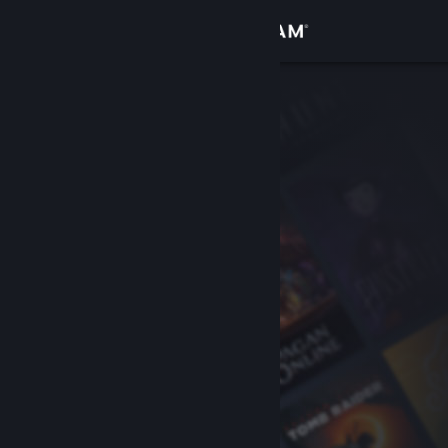
Log på
Butik
Fællesskab
Om
Support
Skift sprog
Hent Steam-mobilappen
Vis desktop-webside