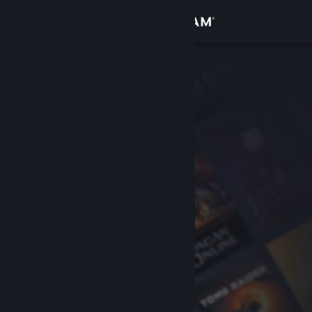
Log på
Butik
Fællesskab
Om
Support
Skift sprog
Hent Steam-mobilappen
Vis desktop-webside