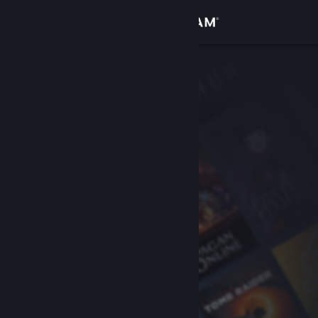
Log på
Butik
Fællesskab
Om
Support
Skift sprog
Hent Steam-mobilappen
Vis desktop-webside