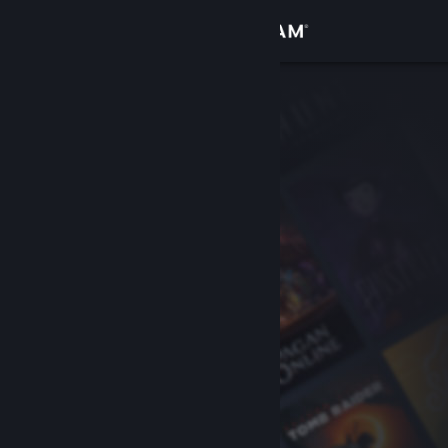
Log på
Butik
Fællesskab
Om
Support
Skift sprog
Hent Steam-mobilappen
Vis desktop-webside