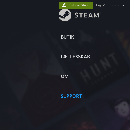
Installer Steam
log på
|
sprog
BUTIK
FÆLLESSKAB
OM
SUPPORT